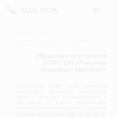
ЗАБАСТКОМ
13768
1 апреля, 2024
Войти
В рамках конфликта: Выплаты работникам
СМП по ПП РФ № 343 от 20.03.2024
Поиск
Обращение сотрудников
ОСМП ГБУЗ «Районная
Новости
больница с. Миасское»
Карта событий
Трудовые конфликты
Сотрудники ОСМП ГБУЗ «Районная
Отчеты
больница с. Миасское» Челябинской
области записали видеообращение к
Предложить публикацию
президенту РФ. Просят пересмотреть
Справочник
низкий размер специальной социальной
выплаты работникам СМП по ПП РФ №
API