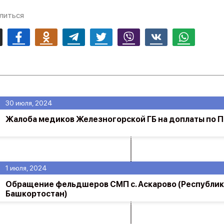
литься
mail
Facebook
Odnoklassniki
Telegram
Twitter
Viber
Vk
Whatsapp
30 июля, 2024
Жалоба медиков Железногорской ГБ на доплаты по 
1 июля, 2024
Обращение фельдшеров СМП с. Аскарово (Республик
Башкортостан)