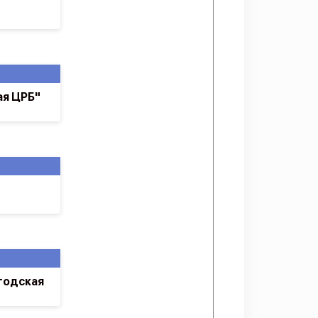
я ЦРБ"
годская