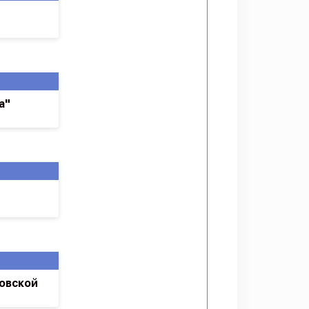
а"
овской