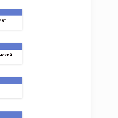
РБ"
мской