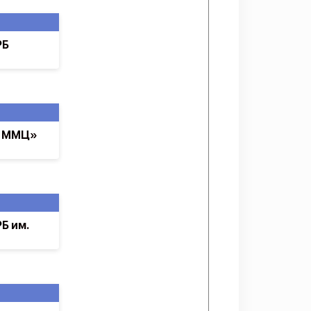
РБ
о ММЦ»
Б им.