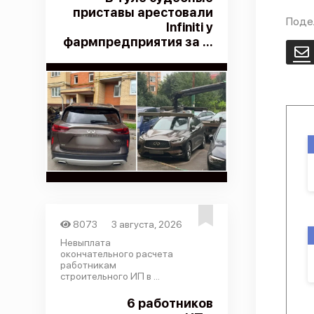
приставы арестовали
Поде
Infiniti у
фармпредприятия за ...
E
8073
3 августа, 2026
Невыплата
окончательного расчета
работникам
строительного ИП в ...
6 работников