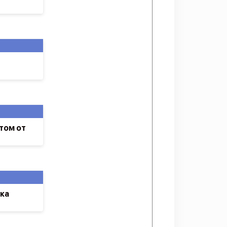
том от
ка