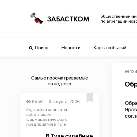
общественный ин
ЗАБАСТКОМ
по агрегации нов
Поиск
Новости
Карта событий
13
Самые просматриваемые
Обр
за неделю
8556
3 августа, 2026
Обра
Яров
Задержка зарплаты
работникам
согл
фармацевтического
предприятия в Туле
В Туле судебные