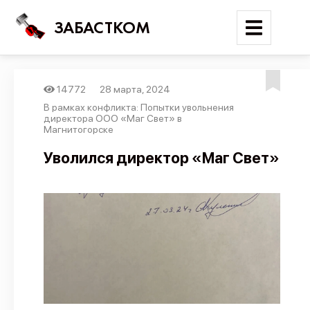
ЗАБАСТКОМ
14772
28 марта, 2024
Войти
В рамках конфликта: Попытки увольнения
директора ООО «Маг Свет» в
Магнитогорске
Поиск
Уволился директор «Маг Свет»
Новости
Карта событий
Трудовые конфликты
Отчеты
Предложить публикацию
Справочник
API