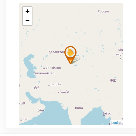
+
−
Leaflet