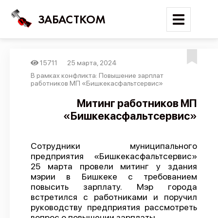
ЗАБАСТКОМ
15711
25 марта, 2024
Войти
В рамках конфликта: Повышение зарплат
работников МП «Бишкекасфальтсервис»
Поиск
Митинг работников МП
«Бишкекасфальтсервис»
Новости
Карта событий
Сотрудники муниципального
Трудовые конфликты
предприятия «Бишкекасфальтсервис»
Отчеты
25 марта провели митинг у здания
мэрии в Бишкеке с требованием
Предложить публикацию
повысить зарплату. Мэр города
встретился с работниками и поручил
Справочник
руководству предприятия рассмотреть
API
вопрос о повышении зарплаты.