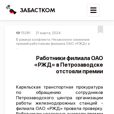
ЗАБАСТКОМ
15281
21 марта, 2024
Войти
В рамках конфликта: Незаконное снижение
премий работникам филиала ОАО «РЖД» в
...
Поиск
Работники филиала ОАО
Новости
«РЖД» в Петрозаводске
Карта событий
отстояли премии
Трудовые конфликты
Отчеты
Карельская транспортная прокуратура
по обращению сотрудников
Предложить публикацию
Петрозаводского центра организации
работы железнодорожных станций -
Справочник
филиала ОАО «РЖД» провела проверку.
API
Работникам незаконно снижали премии