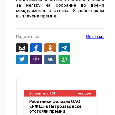
за неявку на собрание во время
О проекте
междусменного отдыха. 8 работникам
выплачена премия.
Политика конфиденциальности
Поделиться
Источник
20 марта, 2024
текущее
Работники филиала ОАО
«РЖД» в Петрозаводске
отстояли премии