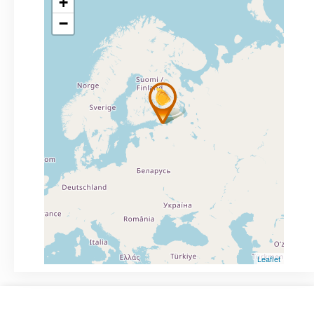
+
−
Leaflet