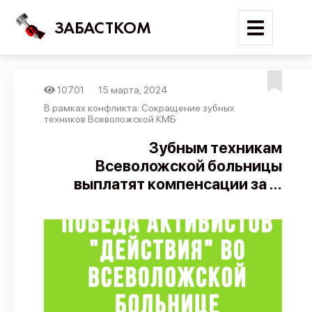
ЗАБАСТКОМ
10701
15 марта, 2024
Войти
В рамках конфликта: Сокращение зубных
техников Всеволожской КМБ
Поиск
Зубным техникам
Всеволожской больницы
Новости
выплатят компенсации за ...
Карта событий
Трудовые конфликты
Отчеты
Предложить публикацию
Справочник
API