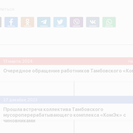
литься
mail
Facebook
Odnoklassniki
Telegram
Twitter
Viber
Vk
Whatsapp
13 марта, 2024
те
Очередное обращение работников Тамбовского «К
27 декабря, 2023
Прошла встреча коллектива Тамбовского
мусороперерабатывающего комплекса «КомЭк» с
чиновниками