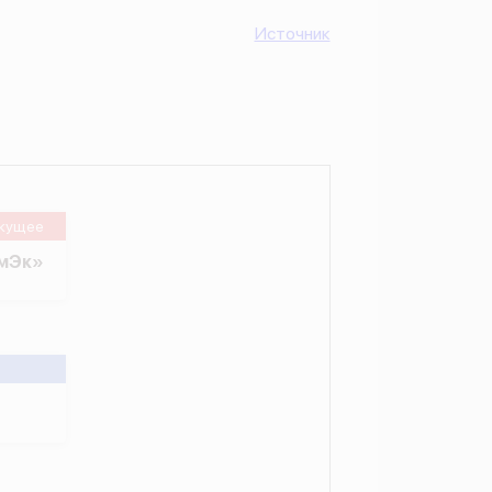
Источник
кущее
омЭк»