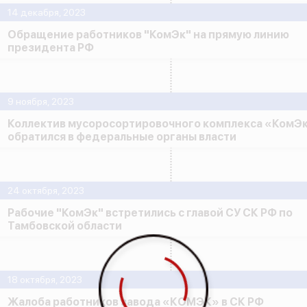
14 декабря, 2023
Обращение работников "КомЭк" на прямую линию
президента РФ
9 ноября, 2023
Коллектив мусоросортировочного комплекса «КомЭ
обратился в федеральные органы власти
24 октября, 2023
Рабочие "КомЭк" встретились с главой СУ СК РФ по
Тамбовской области
18 октября, 2023
Жалоба работников завода «КОМЭК» в СК РФ