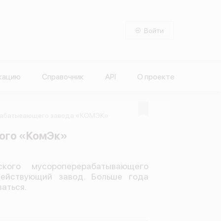
Войти
кацию
Справочник
API
О проекте
ерабатывающего завода «КОМЭК»
ого «КомЭк»
кого мусороперерабатывающего
действующий завод. Больше года
аться.