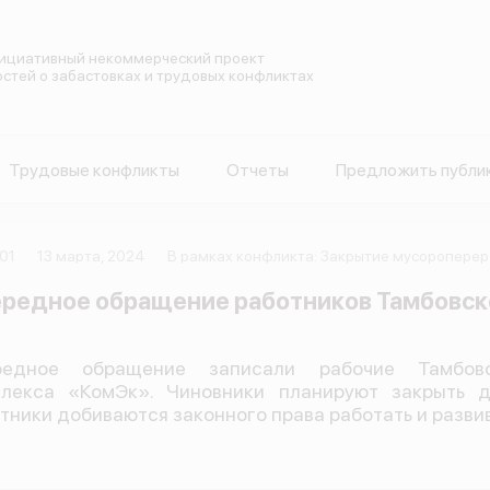
ициативный некоммерческий проект
остей о забастовках и трудовых конфликтах
Трудовые конфликты
Отчеты
Предложить публи
01
13 марта, 2024
В рамках конфликта: Закрытие мусоропер
редное обращение работников Тамбовск
редное обращение записали рабочие Тамбовс
плекса «КомЭк». Чиновники планируют закрыть 
тники добиваются законного права работать и развив