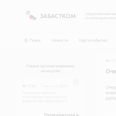
общественный ин
ЗАБАСТКОМ
по агрегации нов
Поиск
Новости
Карта событий
118
Самые просматриваемые
Оче
за неделю
9796
3 августа, 2026
Оче
ком
Задержка зарплаты
работникам трикотажной
рабо
фабрики АО «Виктория» в
...
Прокуратура в