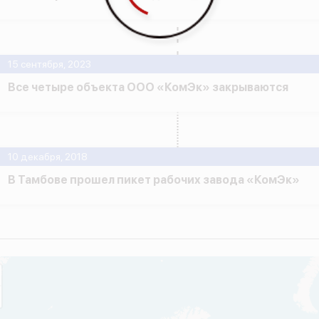
15 сентября, 2023
Все четыре объекта ООО «КомЭк» закрываются
10 декабря, 2018
В Тамбове прошел пикет рабочих завода «КомЭк»