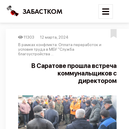
ЗАБАСТКОМ
11303
12 марта, 2024
Войти
В рамках конфликта: Оплата переработок и
условия труда в МБУ "Служба
благоустройства ...
Поиск
В Саратове прошла встреча
Новости
коммунальщиков с
Карта событий
директором
Трудовые конфликты
Отчеты
Предложить публикацию
Справочник
API