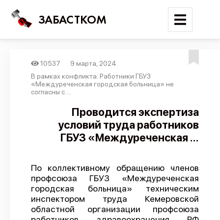
ЗАБАСТКОМ
10537
9 марта, 2024
Войти
В рамках конфликта: Работники ГБУЗ
«Междуреченская городская больница» не
согласны с ...
Поиск
Проводится экспертиза
Новости
условий труда работников
Карта событий
ГБУЗ «Междуреченская ...
Трудовые конфликты
Отчеты
По коллективному обращению членов
профсоюза ГБУЗ «Междуреченская
Предложить публикацию
городская больница» техническим
инспектором труда Кемеровской
Справочник
областной организации профсоюза
API
работников здравоохранения РФ