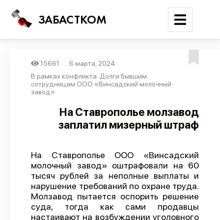
ЗАБАСТКОМ
15661
6 марта, 2024
Войти
В рамках конфликта: Долги бывшим
сотрудницам ООО «Винсадский молочный
завод»
Поиск
На Ставрополье молзавод
Новости
заплатил мизерный штраф
Карта событий
Трудовые конфликты
На Ставрополье ООО «Винсадский
молочный завод» оштрафовали на 60
Отчеты
тысяч рублей за неполные выплаты и
Предложить публикацию
нарушение требований по охране труда.
Молзавод пытается оспорить решение
Справочник
суда, тогда как сами продавцы
настаивают на возбуждении уголовного
API