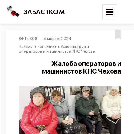
ЗАБАСТКОМ
14609
5 марта, 2024
Войти
В рамках конфликта: Условия труда
операторов и машинистов КНС Чехова
Поиск
Жалоба операторов и
машинистов КНС Чехова
Новости
Карта событий
Трудовые конфликты
Отчеты
Предложить публикацию
Справочник
API