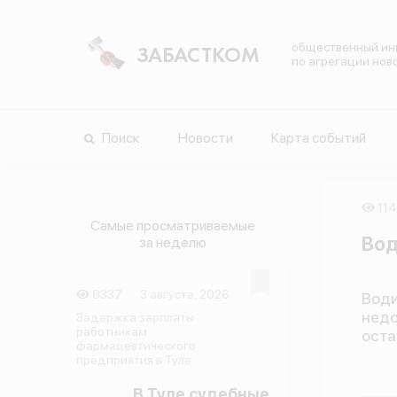
общественный ин
ЗАБАСТКОМ
по агрегации нов
Поиск
Новости
Карта событий
11
Самые просматриваемые
Вод
за неделю
8337
3 августа, 2026
Води
недо
Задержка зарплаты
работникам
оста
фармацевтического
предприятия в Туле
В Туле судебные