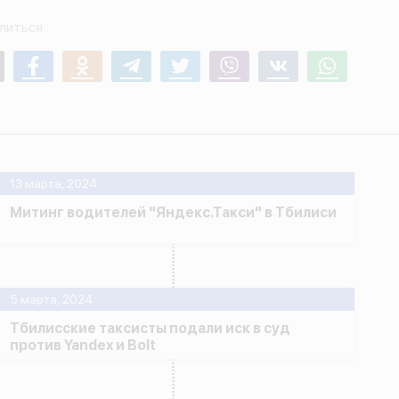
литься
mail
Facebook
Odnoklassniki
Telegram
Twitter
Viber
Vk
Whatsapp
13 марта, 2024
Митинг водителей "Яндекс.Такси" в Тбилиси
5 марта, 2024
Тбилисские таксисты подали иск в суд
против Yandex и Bolt