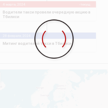
4 марта, 2024
-текущ.
Водители такси провели очередную акцию в
Тбилиси
28 февраля, 2024
Митинг водителей такси в Тбилиси