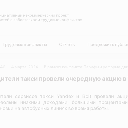
ициативный некоммерческий проект
остей о забастовках и трудовых конфликтах
Трудовые конфликты
Отчеты
Предложить публи
446
4 марта, 2024
В рамках конфликта: Тарифы и реформа дви
ители такси провели очередную акцию в
тели сервисов такси Yandex и Bolt провели акц
вольны низкими доходами, большими процентами
новки на автобусных линиях во время работы.