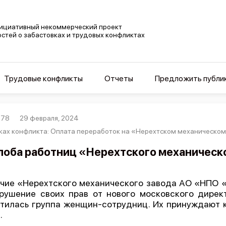
ициативный некоммерческий проект
остей о забастовках и трудовых конфликтах
Трудовые конфликты
Отчеты
Предложить публи
878
29 февраля, 2024
ках конфликта: Оплата переработок на «Нерехтском механическо
оба работниц «Нерехтского механическ
чие «Нерехтского механического завода АО «НПО 
рушение своих прав от нового московского дирек
тилась группа женщин-сотрудниц. Их принуждают к
.