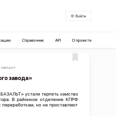
Войти
кацию
Справочник
API
О проекте
м заводе»
ого завода»
«БАЗАЛЬТ» устали терпеть хамство
тора. В районное отделение КПРФ
 переработкам, но не проставляют