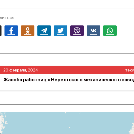
литься
mail
Facebook
Odnoklassniki
Telegram
Twitter
Viber
Vk
Whatsapp
29 февраля, 2024
тек
Жалоба работниц «Нерехтского механического заво