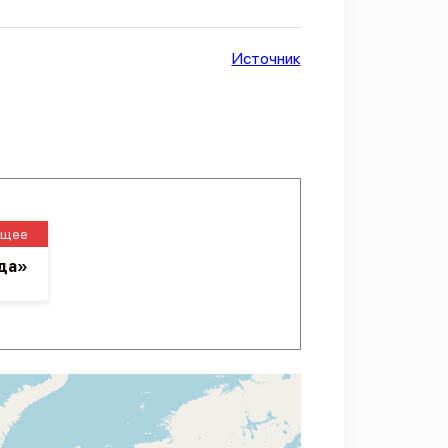
Источник
ущее
да»