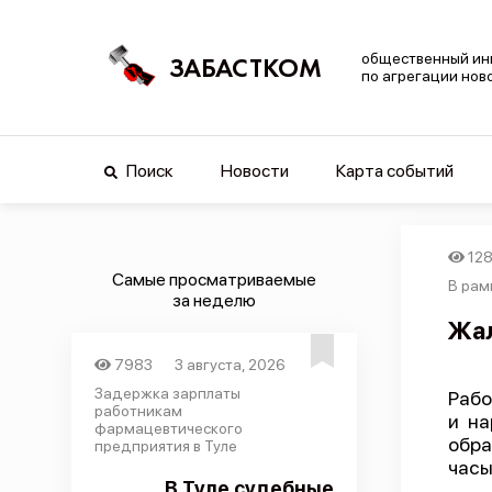
общественный ин
ЗАБАСТКОМ
по агрегации нов
Поиск
Новости
Карта событий
12
Самые просматриваемые
В рам
за неделю
Жал
7983
3 августа, 2026
Задержка зарплаты
Рабо
работникам
и на
фармацевтического
обра
предприятия в Туле
часы
В Туле судебные