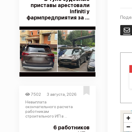
приставы арестовали
Infiniti у
фармпредприятия за ...
Поде
E
7502
3 августа, 2026
Невыплата
окончательного расчета
работникам
строительного ИП в ...
+
−
6 работников