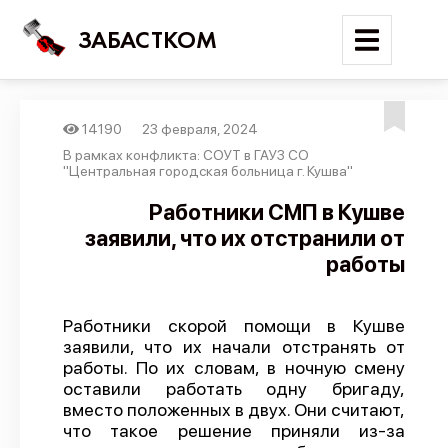
ЗАБАСТКОМ
14190
23 февраля, 2024
Войти
В рамках конфликта: СОУТ в ГАУЗ СО
"Центральная городская больница г. Кушва"
Поиск
Работники СМП в Кушве
заявили, что их отстранили от
Новости
работы
Карта событий
Трудовые конфликты
Работники скорой помощи в Кушве
Отчеты
заявили, что их начали отстранять от
работы. По их словам, в ночную смену
Предложить публикацию
оставили работать одну бригаду,
Справочник
вместо положенных в двух. Они считают,
что такое решение приняли из-за
API