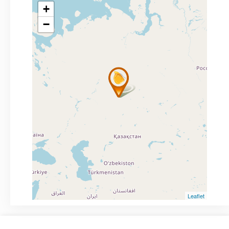
+
−
Leaflet