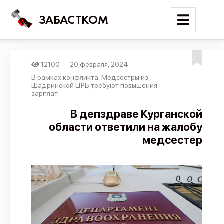
ЗАБАСТКОМ
12100
20 февраля, 2024
Войти
В рамках конфликта: Медсестры из
Шадринской ЦРБ требуют повышения
зарплат
Поиск
В депздраве Курганской
Новости
области ответили на жалобу
Карта событий
медсестер
Трудовые конфликты
Отчеты
Предложить публикацию
Справочник
API