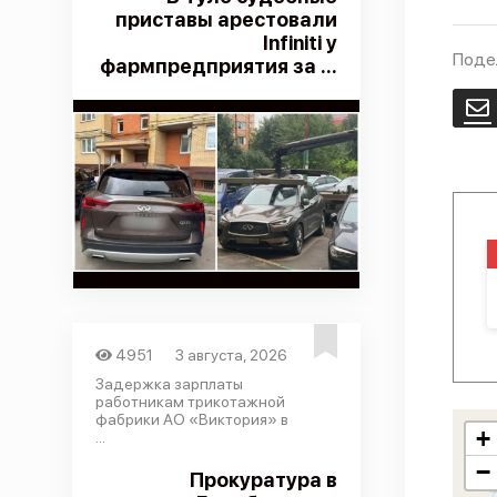
приставы арестовали
Infiniti у
Поде
фармпредприятия за ...
E
4951
3 августа, 2026
Задержка зарплаты
работникам трикотажной
фабрики АО «Виктория» в
+
...
−
Прокуратура в