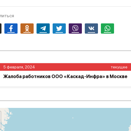
литься
mail
Facebook
Odnoklassniki
Telegram
Twitter
Viber
Vk
Whatsapp
5 февраля, 2024
текущее
Жалоба работников ООО «Каскад-Инфра» в Москве