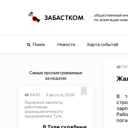
общественный ин
ЗАБАСТКОМ
по агрегации нов
Поиск
Новости
Карта событий
131
Самые просматриваемые
Жал
за неделю
5430
3 августа, 2026
В т
стр
Задержка зарплаты
работникам
зарп
фармацевтического
Рабо
предприятия в Туле
пога
В Туле судебные