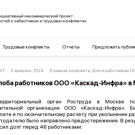
ициативный некоммерческий проект
остей о забастовках и трудовых конфликтах
Трудовые конфликты
Отчеты
Предложить публи
97
5 февраля, 2024
В рамках конфликта: Долги работникам 
оба работников ООО «Каскад-Инфра» в 
ерриториальный орган Роструда в Москве по
оительной организации ООО «Каскад-Инфра». Б
лате и по окончательному расчету при увольнении ра
тодателю было направлено предостережение. В резу
сил долг перед 46 работниками.