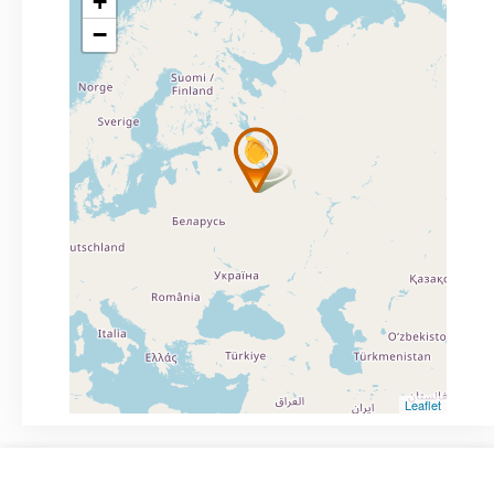
+
−
Leaflet