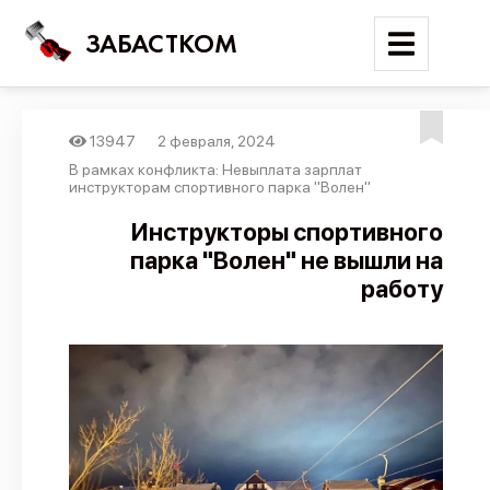
ЗАБАСТКОМ
13947
2 февраля, 2024
Войти
В рамках конфликта: Невыплата зарплат
инструкторам спортивного парка "Волен"
Поиск
Инструкторы спортивного
парка "Волен" не вышли на
Новости
работу
Карта событий
Трудовые конфликты
Отчеты
Предложить публикацию
Справочник
API