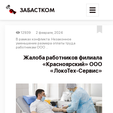
ЗАБАСТКОМ
12939
2 февраля, 2024
Войти
В рамках конфликта: Незаконное
уменьшение размера оплаты труда
работникам ООО ...
Поиск
Жалоба работников филиала
Новости
«Красноярский» ООО
Карта событий
«ЛокоТех-Сервис»
Трудовые конфликты
Отчеты
Предложить публикацию
Справочник
API