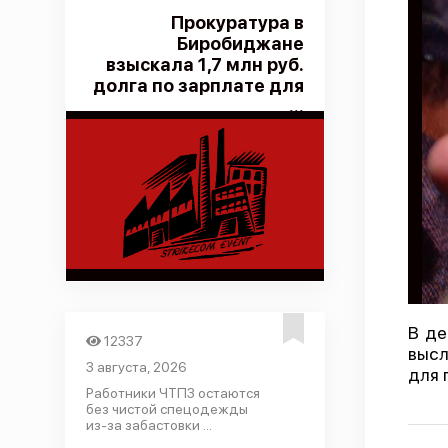
Прокуратура в
Биробиджане
взыскала 1,7 млн руб.
долга по зарплате для
...
В де
12337
высл
3 августа, 2026
для 
Работники ЧТПЗ остаются
без чистой спецодежды
из-за забастовки ...