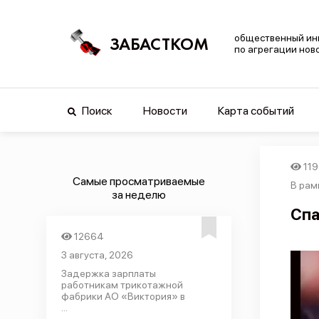
общественный ин
ЗАБАСТКОМ
по агрегации нов
Поиск
Новости
Карта событий
11
Самые просматриваемые
В рам
за неделю
Спа
12664
3 августа, 2026
Задержка зарплаты
работникам трикотажной
фабрики АО «Виктория» в
...