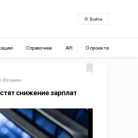
Войти
кацию
Справочник
API
О проекте
ас-Югория»
стят снижение зарплат