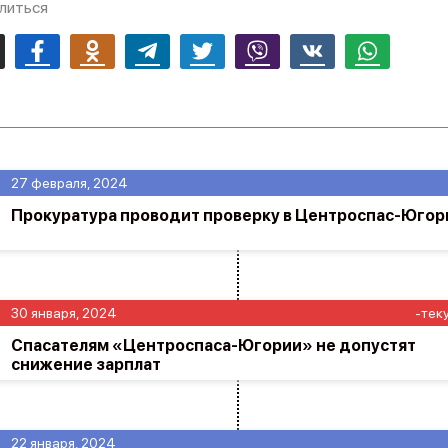
литься
mail
Facebook
Odnoklassniki
Telegram
Twitter
Viber
Vk
Whatsapp
27 февраля, 2024
Прокуратура проводит проверку в Центроспас-Югор
30 января, 2024
-тек
Спасателям «Центроспаса-Югории» не допустят
снижение зарплат
22 января, 2024