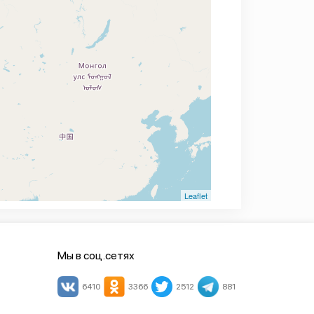
Leaflet
Мы в соц.сетях
6410
3366
2512
881