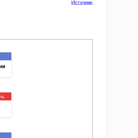
Источник
ии
ущ.