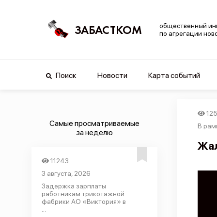
общественный ин
ЗАБАСТКОМ
по агрегации нов
Поиск
Новости
Карта событий
12
Самые просматриваемые
В рам
за неделю
Жал
11243
3 августа, 2026
Задержка зарплаты
работникам трикотажной
фабрики АО «Виктория» в
...