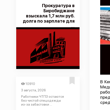
Прокуратура в
Биробиджане
взыскала 1,7 млн руб.
долга по зарплате для
...
В Ке
10910
Меди
3 августа, 2026
рабо
Работники ЧТПЗ остаются
пред
без чистой спецодежды
сред
из-за забастовки ...