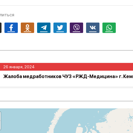
литься
mail
Facebook
Odnoklassniki
Telegram
Twitter
Viber
Vk
Whatsapp
26 января, 2024
Жалоба медработников ЧУЗ «РЖД-Медицина» г. Ке