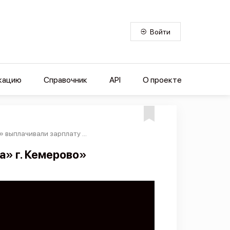
Войти
кацию
Справочник
API
О проекте
выплачивали зарплату ...
» г. Кемерово»