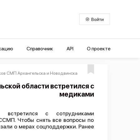
Войти
кацию
Справочник
API
О проекте
ков СМП Архангельска и Новодвинска
ьской области встретился с
медиками
ти встретился с сотрудниками
ССМП. Чтобы снять все вопросы по
азали о мерах соцподдержки. Ранее