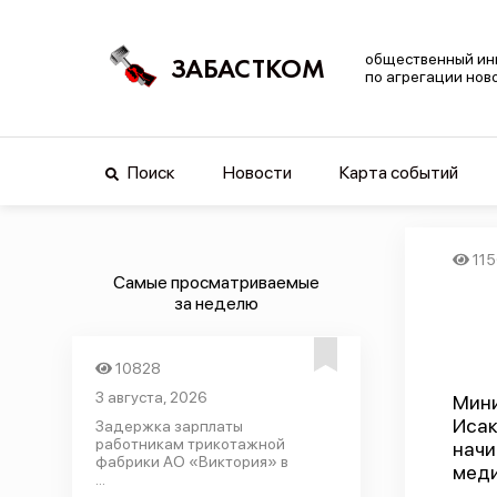
общественный ин
ЗАБАСТКОМ
по агрегации нов
Поиск
Новости
Карта событий
115
Самые просматриваемые
за неделю
10828
3 августа, 2026
Мин
Исак
Задержка зарплаты
работникам трикотажной
начи
фабрики АО «Виктория» в
меди
...