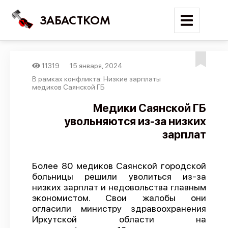
ЗАБАСТКОМ
11319
15 января, 2024
Войти
В рамках конфликта: Низкие зарплаты
медиков Саянской ГБ
Поиск
Медики Саянской ГБ
увольняются из-за низких
Новости
зарплат
Карта событий
Трудовые конфликты
Более 80 медиков Саянской городской
Отчеты
больницы решили уволиться из-за
низких зарплат и недовольства главным
Предложить публикацию
экономистом. Свои жалобы они
Справочник
огласили министру здравоохранения
Иркутской области на
API