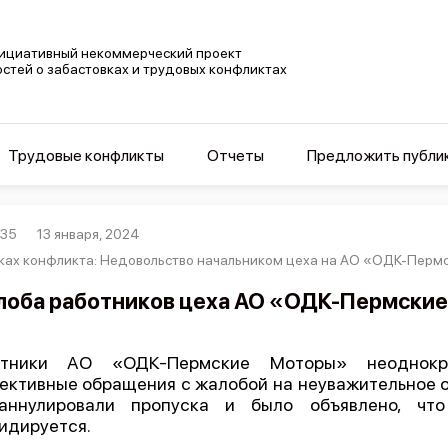
ициативный некоммерческий проект
остей о забастовках и трудовых конфликтах
Трудовые конфликты
Отчеты
Предложить публи
235
13 января, 2024
ках конфликта: Недовольство начальником цеха на АО «ОДК-Перм
оба работников цеха АО «ОДК-Пермски
отники АО «ОДК-Пермские Моторы» неоднокра
ективные обращения с жалобой на неуважительное о
аннулировали пропуска и было объявлено, чт
идируется.