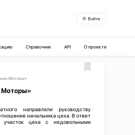
Войти
кацию
Справочник
API
О проекте
ские Моторы»
е Моторы»
тного направляли руководству
тношение начальника цеха. В ответ
о участок цеха с недовольными