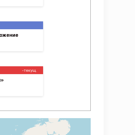
ложение
-текущ.
ы»