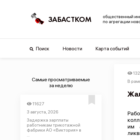
общественный ин
ЗАБАСТКОМ
по агрегации нов
Поиск
Новости
Карта событий
13
Самые просматриваемые
В рам
за неделю
Жал
11627
3 августа, 2026
Раб
колл
Задержка зарплаты
работникам трикотажной
им 
фабрики АО «Виктория» в
ликв
...