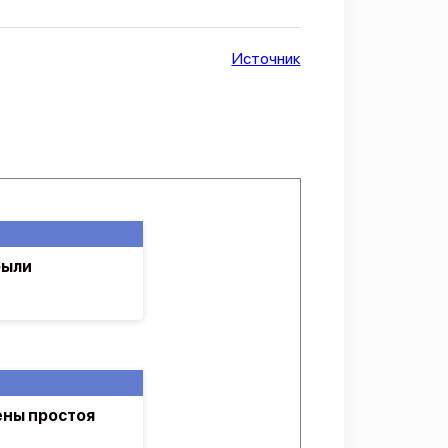
Источник
были
ны простоя