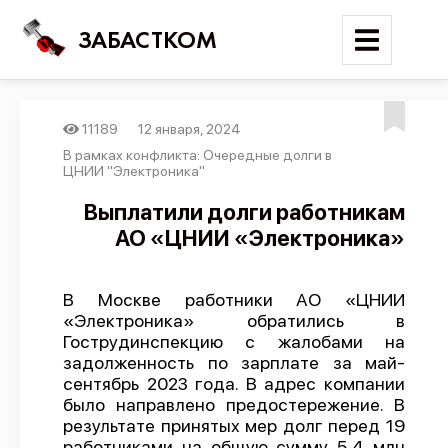
ЗАБАСТКОМ
11189
12 января, 2024
Войти
В рамках конфликта: Очередные долги в
ЦНИИ "Электроника"
Поиск
Выплатили долги работникам
АО «ЦНИИ «Электроника»
Новости
Карта событий
В Москве работники АО «ЦНИИ
Трудовые конфликты
«Электроника» обратились в
Отчеты
Гострудинспекцию с жалобами на
задолженность по зарплате за май-
Предложить публикацию
сентябрь 2023 года. В адрес компании
было направлено предостережение. В
Справочник
результате принятых мер долг перед 19
API
работниками на общую сумму 5,4 млн