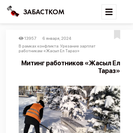
ЗАБАСТКОМ
13957
6 января, 2024
Войти
В рамках конфликта: Урезание зарплат
работникам «Жасыл Ел Тараз»
Поиск
Митинг работников «Жасыл Ел
Тараз»
Новости
Карта событий
Трудовые конфликты
Отчеты
Предложить публикацию
Справочник
API