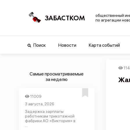
общественный ин
ЗАБАСТКОМ
по агрегации нов
Поиск
Новости
Карта событий
11
Самые просматриваемые
Жал
за неделю
11009
3 августа, 2026
Задержка зарплаты
работникам трикотажной
фабрики АО «Виктория» в
...