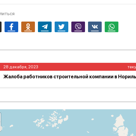
литься
mail
Facebook
Odnoklassniki
Telegram
Twitter
Viber
Vk
Whatsapp
28 декабря, 2023
тек
Жалоба работников строительной компании в Норил