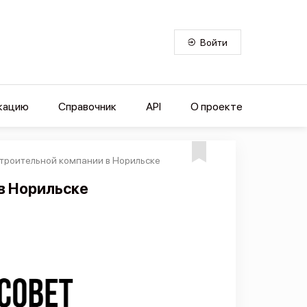
Войти
кацию
Справочник
API
О проекте
строительной компании в Норильске
в Норильске