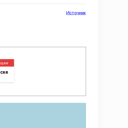
Источник
ущее
ьске