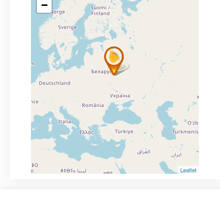
−
Leaflet