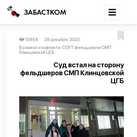
ЗАБАСТКОМ
10954
29 декабря, 2023
Войти
В рамках конфликта: СОУТ фельдшеров СМП
Клинцовской ЦГБ
Поиск
Суд встал на сторону
фельдшеров СМП Клинцовской
Новости
ЦГБ
Карта событий
Трудовые конфликты
Отчеты
Предложить публикацию
Справочник
API