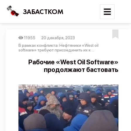
ЗАБАСТКОМ
11955
20 декабря, 2023
Войти
В рамках конфликта: Нефтяники «West oil
software» требуют присоединить их к ...
Поиск
Рабочие «West Oil Software»
продолжают бастовать
Новости
Карта событий
Трудовые конфликты
Отчеты
Предложить публикацию
Справочник
API