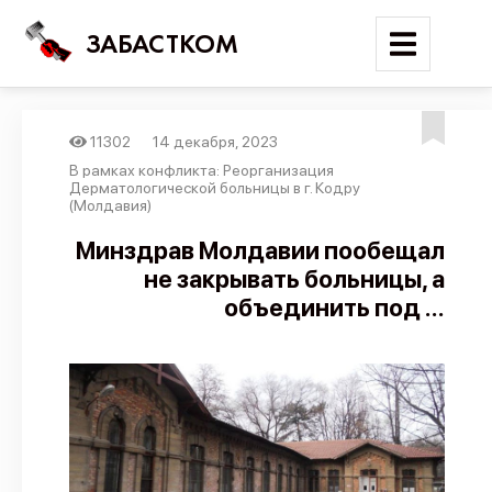
ЗАБАСТКОМ
11302
14 декабря, 2023
Войти
В рамках конфликта: Реорганизация
Дерматологической больницы в г. Кодру
(Молдавия)
Поиск
Минздрав Молдавии пообещал
Новости
не закрывать больницы, а
Карта событий
объединить под ...
Трудовые конфликты
Отчеты
Предложить публикацию
Справочник
API