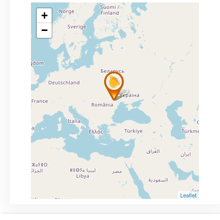
+
−
Leaflet