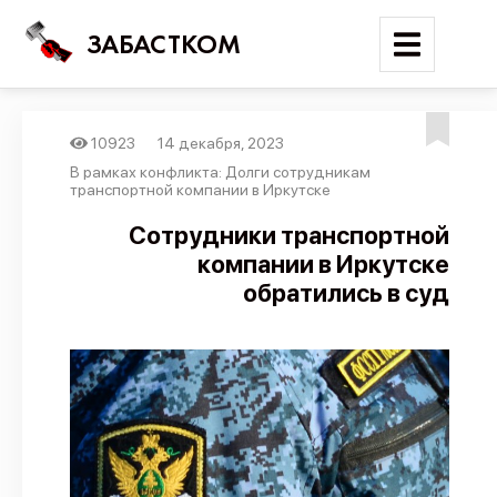
ЗАБАСТКОМ
10923
14 декабря, 2023
Войти
В рамках конфликта: Долги сотрудникам
транспортной компании в Иркутске
Поиск
Сотрудники транспортной
компании в Иркутске
Новости
обратились в суд
Карта событий
Трудовые конфликты
Отчеты
Предложить публикацию
Справочник
API