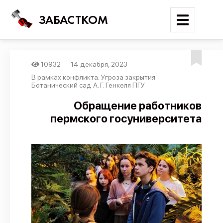
ЗАБАСТКОМ
10932
14 декабря, 2023
Войти
В рамках конфликта: Угроза закрытия
Ботанический сад А. Г. Генкеля ПГУ
Поиск
Обращение работников
пермского госуниверситета
Новости
Карта событий
Трудовые конфликты
Отчеты
Предложить публикацию
Справочник
API