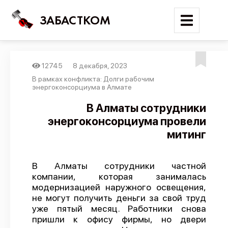
ЗАБАСТКОМ
12745
8 декабря, 2023
Войти
В рамках конфликта: Долги рабочим
энергоконсорциума в Алмате
Поиск
В Алматы сотрудники
энергоконсорциума провели
Новости
митинг
Карта событий
Трудовые конфликты
В Алматы сотрудники частной
Отчеты
компании, которая занималась
модернизацией наружного освещения,
Предложить публикацию
не могут получить деньги за свой труд
Справочник
уже пятый месяц. Работники снова
пришли к офису фирмы, но двери
API