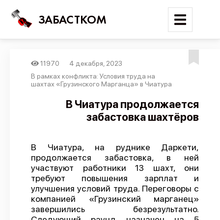
ЗАБАСТКОМ
11970
4 декабря, 2023
Войти
В рамках конфликта: Условия труда на
шахтах «Грузинского Марганца» в Чиатура
Поиск
В Чиатура продолжается
забастовка шахтёров
Новости
Карта событий
В Чиатура, на руднике Даркети,
Трудовые конфликты
продолжается забастовка, в ней
Отчеты
участвуют работники 13 шахт, они
требуют повышения зарплат и
Предложить публикацию
улучшения условий труда. Переговоры с
компанией «Грузинский марганец»
Справочник
завершились безрезультатно.
API
Следующий раунд назначен на 5