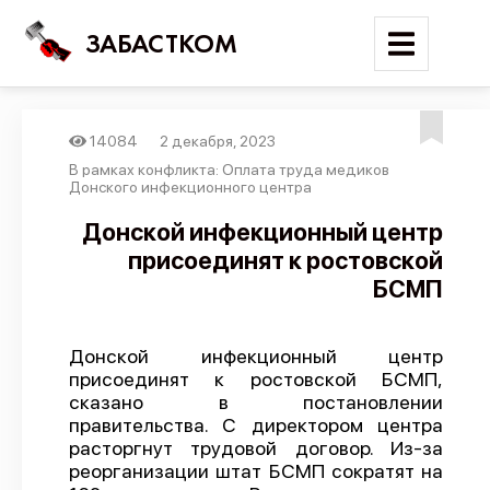
ЗАБАСТКОМ
14084
2 декабря, 2023
Войти
В рамках конфликта: Оплата труда медиков
Донского инфекционного центра
Поиск
Донской инфекционный центр
присоединят к ростовской
Новости
БСМП
Карта событий
Трудовые конфликты
Донской инфекционный центр
Отчеты
присоединят к ростовской БСМП,
сказано в постановлении
Предложить публикацию
правительства. С директором центра
Справочник
расторгнут трудовой договор. Из-за
реорганизации штат БСМП сократят на
API