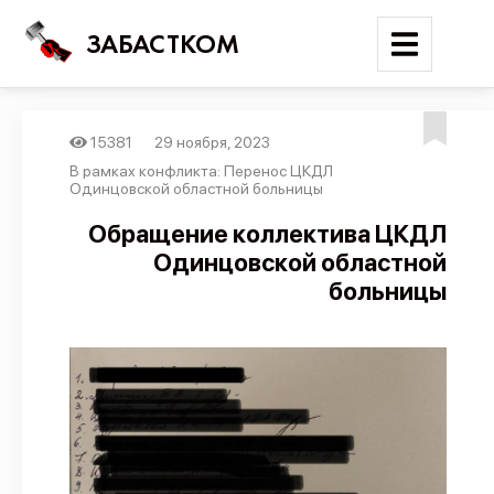
ЗАБАСТКОМ
15381
29 ноября, 2023
Войти
В рамках конфликта: Перенос ЦКДЛ
Одинцовской областной больницы
Поиск
Обращение коллектива ЦКДЛ
Одинцовской областной
Новости
больницы
Карта событий
Трудовые конфликты
Отчеты
Предложить публикацию
Справочник
API