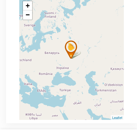
+
−
Leaflet