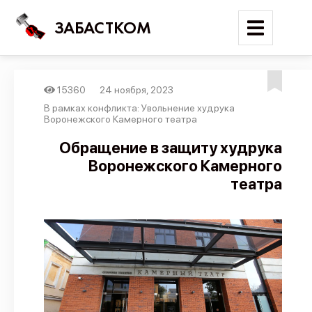
ЗАБАСТКОМ
15360
24 ноября, 2023
Войти
В рамках конфликта: Увольнение худрука
Воронежского Камерного театра
Поиск
Обращение в защиту худрука
Воронежского Камерного
Новости
театра
Карта событий
Трудовые конфликты
Отчеты
Предложить публикацию
Справочник
API