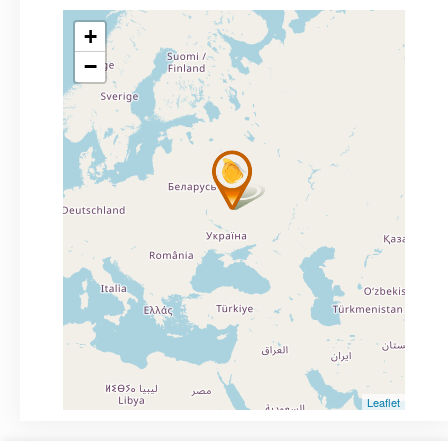
+
−
Leaflet