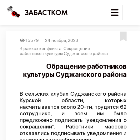
ЗАБАСТКОМ
15579
24 ноября, 2023
Войти
В рамках конфликта: Сокращение
работников культуры Суджанского района
Поиск
Обращение работников
культуры Суджанского района
Новости
Карта событий
В сельских клубах Суджанского района
Трудовые конфликты
Курской области, которых
Отчеты
насчитывается около 20-ти, трудятся 62
сотрудника, и всем им было
Предложить публикацию
предложено подписать "уведомления о
сокращении". Работники массово
Справочник
отказались подписывать уведомления и
API
записали видеообращение.