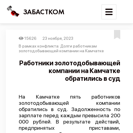
ЗАБАСТКОМ
15626
23 ноября, 2023
Войти
В рамках конфликта: Долги работникам
золотодобывающей компании на Камчатке
Поиск
Работники золотодобывающей
компании на Камчатке
Новости
обратились в суд
Карта событий
Трудовые конфликты
На Камчатке пять работников
Отчеты
золотодобывающей компании
обратились в суд. Задолженность по
Предложить публикацию
зарплате перед каждым превысила 200
Справочник
000 рублей. В результате действий,
предпринятых приставами,
API