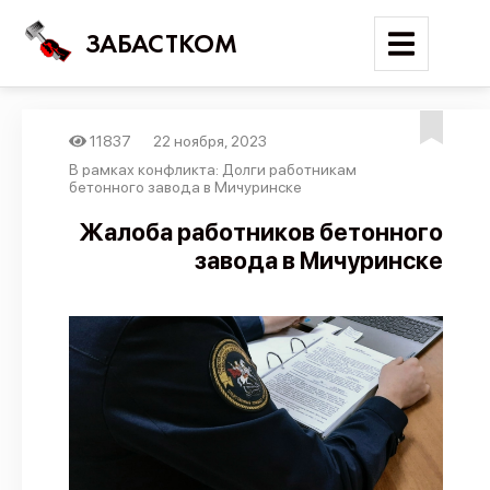
ЗАБАСТКОМ
11837
22 ноября, 2023
Войти
В рамках конфликта: Долги работникам
бетонного завода в Мичуринске
Поиск
Жалоба работников бетонного
завода в Мичуринске
Новости
Карта событий
Трудовые конфликты
Отчеты
Предложить публикацию
Справочник
API