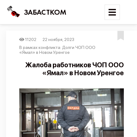
ЗАБАСТКОМ
11202
22 ноября, 2023
Войти
В рамках конфликта: Долги ЧОП ООО
«Ямал» в Новом Уренгое
Поиск
Жалоба работников ЧОП ООО
«Ямал» в Новом Уренгое
Новости
Карта событий
Трудовые конфликты
Отчеты
Предложить публикацию
Справочник
API