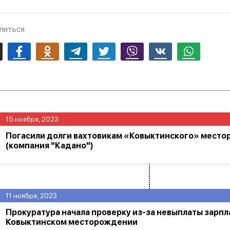
литься
mail
Facebook
Odnoklassniki
Telegram
Twitter
Viber
Vk
Whatsapp
15 ноября, 2023
Погасили долги вахтовикам «Ковыктинского» мест
(компания "Кадано")
11 ноября, 2023
Прокуратура начала проверку из-за невыплаты зарпл
Ковыктинском месторождении