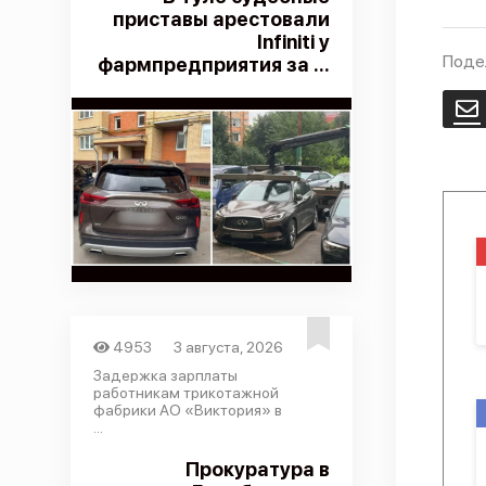
приставы арестовали
Infiniti у
Поде
фармпредприятия за ...
E
4953
3 августа, 2026
Задержка зарплаты
работникам трикотажной
фабрики АО «Виктория» в
...
Прокуратура в