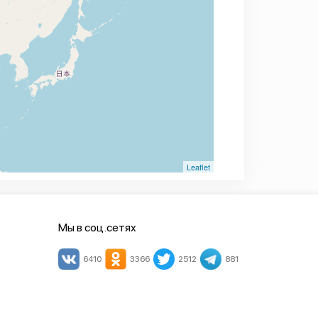
Leaflet
Мы в соц.сетях
6410
3366
2512
881