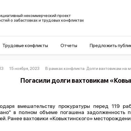
ициативный некоммерческий проект
остей о забастовках и трудовых конфликтах
Трудовые конфликты
Отчеты
Предложить публи
13
15 ноября, 2023
В рамках конфликта: Долги вахтовикам на
Погасили долги вахтовикам «Ков
одаря вмешательству прокуратуры перед 119 ра
ано" в полном объеме погашена задолженность п
ей. Ранее вахтовики «Ковыктинского» месторождени