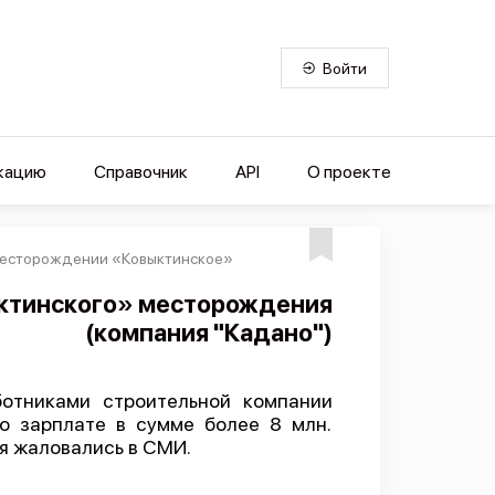
Войти
кацию
Справочник
API
О проекте
 месторождении «Ковыктинское»
ыктинского» месторождения
(компания "Кадано")
ботниками строительной компании
о зарплате в сумме более 8 млн.
я жаловались в СМИ.