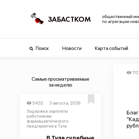
общественный ин
ЗАБАСТКОМ
по агрегации нов
Поиск
Новости
Карта событий
112
Самые просматриваемые
за неделю
5432
3 августа, 2026
Задержка зарплаты
Благ
работникам
"Кад
фармацевтического
рубл
предприятия в Туле
В Туле судебные