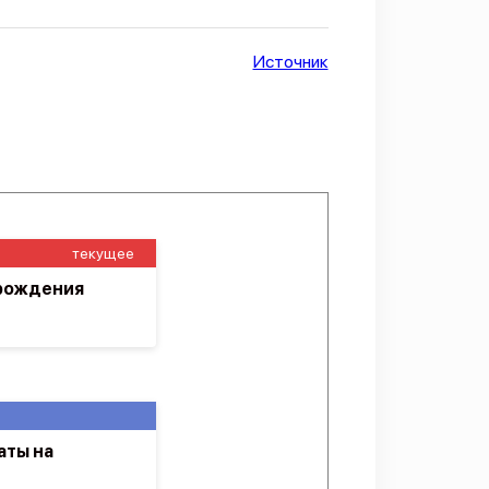
Источник
текущее
орождения
аты на