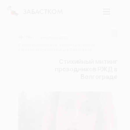
ЗАБАСТКОМ
11160
9 ноября, 2023
Войти
В рамках конфликта: Зарплаты и график
работ проводников РЖД в Волгограде
Поиск
Стихийный митинг
проводников РЖД в
Новости
Волгограде
Карта событий
Трудовые конфликты
Отчеты
Предложить публикацию
Справочник
API