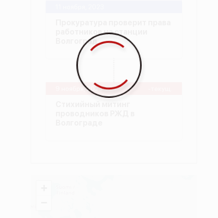
11 ноября, 2023
Прокуратура проверит права
работников на станции
Волгоград
9 ноября, 2023
-текущ.
Стихийный митинг
проводников РЖД в
Волгограде
+
−