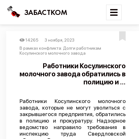
ЗАБАСТКОМ
14265
3 ноября, 2023
Войти
В рамках конфликта: Долги работникам
Косулинского молочного завода
Поиск
Работники Косулинского
молочного завода обратились в
Новости
полицию и ...
Карта событий
Трудовые конфликты
Работники Косулинского молочного
Отчеты
завода, которые не могут уволиться с
закрывшегося предприятия, обратились
Предложить публикацию
в полицию и прокуратуру. Надзорное
Справочник
ведомство направило требования в
инспекцию труда Свердловской
API