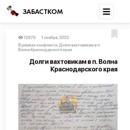
ЗАБАСТКОМ
12970
1 ноября, 2023
Войти
В рамках конфликта: Долги вахтовикам в п.
Волна Краснодарского края
Поиск
Долги вахтовикам в п. Волна
Краснодарского края
Новости
Карта событий
Трудовые конфликты
Отчеты
Предложить публикацию
Справочник
API