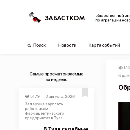
общественный ин
ЗАБАСТКОМ
по агрегации нов
Поиск
Новости
Карта событий
13
Самые просматриваемые
В рам
за неделю
Обр
5179
3 августа, 2026
Задержка зарплаты
работникам
фармацевтического
предприятия в Туле
В Туле судебные