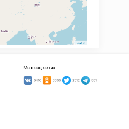
Leaflet
Мы в соц.сетях
6410
3366
2512
881