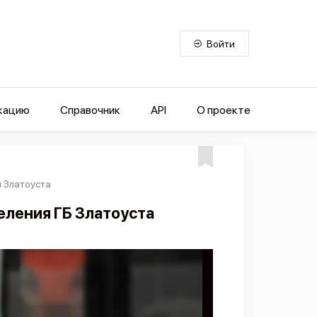
Войти
кацию
Справочник
API
О проекте
 Златоуста
ления ГБ Златоуста