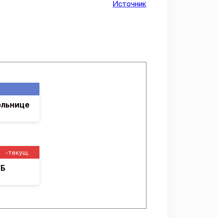
Источник
ольнице
-текущ.
ГБ