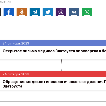
литься
mail
Facebook
Odnoklassniki
Telegram
Twitter
Viber
Vk
Whatsapp
24 октября, 2023
Открытое письмо медиков Златоуста опровергли в б
24 октября, 2023
Обращение медиков гинекологического отделения 
Златоуста