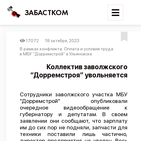
ЗАБАСТКОМ
17072
18 октября, 2023
Войти
В рамках конфликта: Оплата и условия труда
в МБУ "Дорремстрой" в Ульяновске
Поиск
Коллектив заволжского
“Дорремстроя” увольняется
Новости
Карта событий
Сотрудники заволжского участка МБУ
Трудовые конфликты
"Дорремстрой" опубликовали
Отчеты
очередное видеообращение к
губернатору и депутатам. В своем
Предложить публикацию
заявлении они сообщают, что зарплату
им до сих пор не подняли, запчасти для
Справочник
техники поставили лишь частично,
API
директор предприятия не уволен. Весь