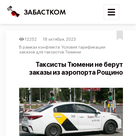
ЗАБАСТКОМ
12252
18 октября, 2023
Войти
В рамках конфликта: Условия тарификации
заказов для таксистов Тюмени
Поиск
Таксисты Тюмени не берут
заказы из аэропорта Рощино
Новости
Карта событий
Трудовые конфликты
Отчеты
Предложить публикацию
Справочник
API