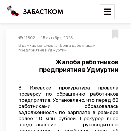
ЗАБАСТКОМ
11802
15 октября, 2023
Войти
В рамках конфликта: Долги работникам
предприятия в Удмуртии
Поиск
Жалоба работников
предприятия в Удмуртии
Новости
Карта событий
В Ижевске прокуратура провела
Трудовые конфликты
проверку по обращению работников
Отчеты
предприятия. Установлено, что перед 62
работниками образовалась
Предложить публикацию
задолженность по зарплате в размере
более 10 млн рублей. Прокурор внес
Справочник
представление руководителю
API
предприятия и возбудил дело об