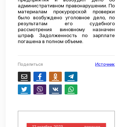
административном правонарушении. По
О проекте
материалам прокурорской проверки
было возбуждено уголовное дело, по
Политика конфиденциальности
результатам его судебного
рассмотрения виновному назначен
штраф. Задолженность по зарплате
погашена в полном объеме.
Поделиться
Источник
12 октября, 2023
текущее