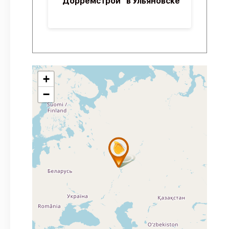
"Дорремстрой" в Ульяновске
+
−