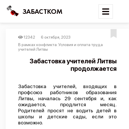
ЗАБАСТКОМ
12342
6 октября, 2023
Войти
В рамках конфликта: Условия и оплата труда
учителей Литвы
Поиск
Забастовка учителей Литвы
продолжается
Новости
Карта событий
Забастовка учителей, входящих в
Трудовые конфликты
профсоюз работников образования
Отчеты
Литвы, началась 29 сентября и, как
ожидается, продлится месяц.
Предложить публикацию
Родителей просят не водить детей в
школы и детские сады, если это
Справочник
возможно.
API