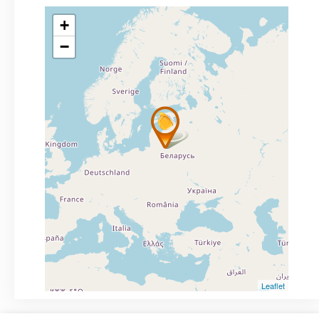
+
−
Leaflet